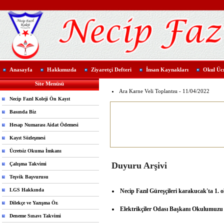
Anasayfa
Hakkımızda
Ziyaretçi Defteri
İnsan Kaynakları
Okul Ücr
Site Menüsü
Ara Karne Veli Toplantısı - 11/04/2022
Necip Fazıl Koleji Ön Kayıt
Basında Biz
Hesap Numarası Aidat Ödemesi
Kayıt Sözleşmesi
Ücretsiz Okuma İmkanı
Duyuru Arşivi
Çalışma Takvimi
Teşvik Başvurusu
LGS Hakkında
Necip Fazıl Güreşçileri karakucak'ta 1. 
Dilekçe ve Yazışma Ör.
Elektrikçiler Odası Başkanı Okulumuzu 
Deneme Sınavı Takvimi