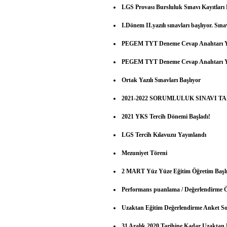
LGS Provası Bursluluk Sınavı Kayıtları 
I.Dönem II.yazılı sınavları başlıyor. Sına
PEGEM TYT Deneme Cevap Anahtarı Ya
PEGEM TYT Deneme Cevap Anahtarı Ya
Ortak Yazılı Sınavları Başlıyor
2021-2022 SORUMLULUK SINAVI T
2021 YKS Tercih Dönemi Başladı!
LGS Tercih Kılavuzu Yayınlandı
Mezuniyet Töreni
2 MART Yüz Yüze Eğitim Öğretim Başl
Performans puanlama / Değerlendirme Ö
Uzaktan Eğitim Değerlendirme Anket So
31 Aralık 2020 Tarihine Kadar Uzaktan 