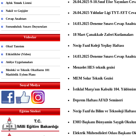
26.04.2025 9-10.Sınıf Efor Yayınları Ce
Aylık Yemek Listesi
Nakil ve Geçişler
26.04.2025 Yıldızlar Ligi TYT-AYT Cev
Cevap Anahtarı
14.03.2025 Deneme Sınavı Cevap Anahta
Sorumluluk Sınavı Duyuruları
18 Mart Çanakkale Zaferi Kutlamaları
Videolar
Necip Fazıl Koleji Yeşilay Haftası
Okul Tanıtım
Etkinlikler (Video)
14.03.2025 Deneme Sınavı Cevap Anahta
Atölye Uygulamaları
Menzelet HES teknik gezisi
Mesleki ve Teknik Okulların 101
Maddelik Eylem Planı
MEM Solar Teknik Gezisi
Sosyal Medya
İstiklal Marşı'nın Kabulü 104. Yıldönüm
Deprem Haftası AFAD Semineri
Necip Fazıl'da Bilim ve Teknoloji Haftası
Eğitim Siteleri
EMO Başkanı Bünyamin Saygılı Okulum
Elektrik Mühendisleri Odası Başkanı Ok