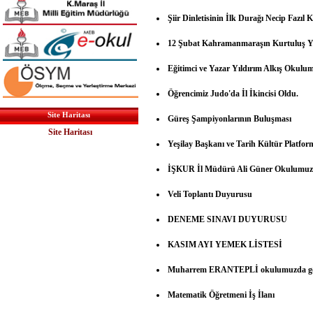
Şiir Dinletisinin İlk Durağı Necip Fazıl 
12 Şubat Kahramanmaraşın Kurtuluş Yıl
Eğitimci ve Yazar Yıldırım Alkış Okulu
Öğrencimiz Judo'da İl İkincisi Oldu.
Site Haritası
Güreş Şampiyonlarının Buluşması
Site Haritası
Yeşilay Başkanı ve Tarih Kültür Platfo
İŞKUR İl Müdürü Ali Güner Okulumuzu
Veli Toplantı Duyurusu
DENEME SINAVI DUYURUSU
KASIM AYI YEMEK LİSTESİ
Muharrem ERANTEPLİ okulumuzda gör
Matematik Öğretmeni İş İlanı