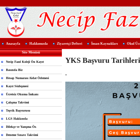
Anasayfa
Hakkımızda
Ziyaretçi Defteri
İnsan Kaynakları
Okul Ücr
Site Menüsü
YKS Başvuru Tarihleri
Necip Fazıl Koleji Ön Kayıt
Basında Biz
.
Hesap Numarası Aidat Ödemesi
Kayıt Sözleşmesi
Ücretsiz Okuma İmkanı
Çalışma Takvimi
Teşvik Başvurusu
LGS Hakkında
Dilekçe ve Yazışma Ör.
Deneme Sınavı Takvimi