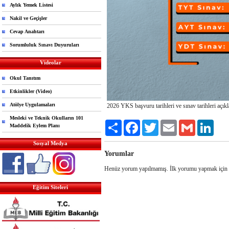
Aylık Yemek Listesi
Nakil ve Geçişler
Cevap Anahtarı
Sorumluluk Sınavı Duyuruları
Videolar
Okul Tanıtım
Etkinlikler (Video)
Atölye Uygulamaları
2026 YKS başvuru tarihleri ve sınav tarihleri açıkl
Mesleki ve Teknik Okulların 101
Share
Facebook
Twitter
Email
Gmail
Link
Maddelik Eylem Planı
Sosyal Medya
Yorumlar
Henüz yorum yapılmamış. İlk yorumu yapmak için
Eğitim Siteleri