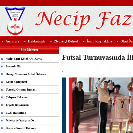
Anasayfa
Hakkımızda
Ziyaretçi Defteri
İnsan Kaynakları
Okul Ücr
Site Menüsü
Futsal Turnuvasında İl
Necip Fazıl Koleji Ön Kayıt
Basında Biz
.
Hesap Numarası Aidat Ödemesi
Kayıt Sözleşmesi
Ücretsiz Okuma İmkanı
Çalışma Takvimi
Teşvik Başvurusu
LGS Hakkında
Dilekçe ve Yazışma Ör.
Deneme Sınavı Takvimi