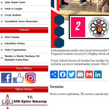
Aylık Yemek Listesi
Nakil ve Geçişler
Cevap Anahtarı
Sorumluluk Sınavı Duyuruları
Videolar
Okul Tanıtım
Etkinlikler (Video)
Atölye Uygulamaları
Kahramanmaraş okullar arası futsal turnuvasında Ne
Programlı Anadolu Lisesi'ni 8-2 Mağlup ederek adın
Mesleki ve Teknik Okulların 101
Maddelik Eylem Planı
Futsal, futbola benzese de kendine has kuralları 
kortlarda yan duvar kullanılmadan oynanır. Mini Fu
Sosyal Medya
Share
Facebook
Twitter
Email
Gmail
Link
Yorumlar
Eğitim Siteleri
Henüz yorum yapılmamış. İlk yorumu yapmak için