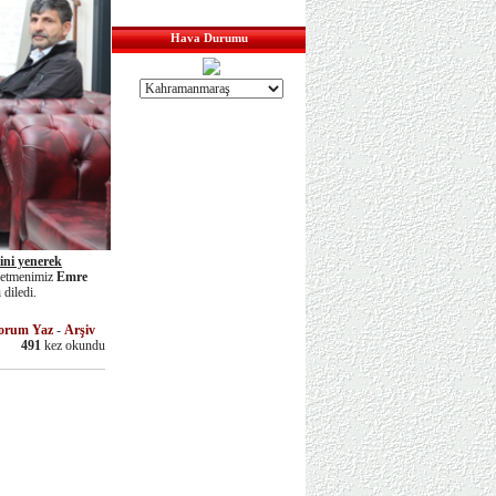
Eğitim Şiddetle Değil Sevgiyle
İşlenir
Hava Durumu
İstiklal Marşı'nın Kabulünün
105. Yılı Kutlu Olsun
Okul Kadromuz İftar Sofrasında
Bir Araya Geldi
Öğrencilerin Ellerinden Mis
Kokulu Sabun Yapımı
Öğretmen Şehidimiz FATMA
Nur ÇELİK'İ Rahmetle Anıyoruz
Yeşilay Teknoloji Bağımlılığı
Semineri
bini yenerek
Hoş Geldin 11 Ayın Sultanı
ğretmenimiz
Emre
 diledi.
Futsal Ekibimiz İdari Ekibe
Karşı
orum Yaz
-
Arşiv
12 Şubat Etkinliği
491
kez okundu
Organizatörlerine Başarı Belgesi
Necip Fazıl Koleji Geleneksel 12
Şubat Etkinlikleri
53 Yıldır "Kahraman" Maraş
YKS Başvuru Tarihleri Açıklandı
MEB Robot ve Teknofest İçin
Okul İçi Ön Başvurular Başladı