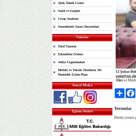
Aylık Yemek Listesi
Nakil ve Geçişler
Cevap Anahtarı
Sorumluluk Sınavı Duyuruları
Videolar
Okul Tanıtım
Etkinlikler (Video)
Atölye Uygulamaları
Mesleki ve Teknik Okulların 101
12 Şubat Bel
Maddelik Eylem Planı
şampiyon ol
Alıcı
ve Müdü
Sosyal Medya
Share
Yorumlar
Eğitim Siteleri
Henüz yorum y