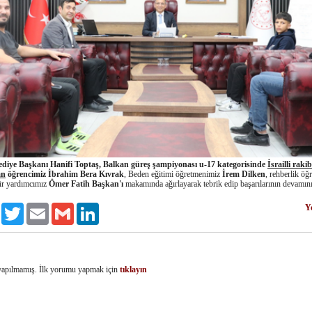
ediye Başkanı Hanifi Toptaş, Balkan güreş şampiyonası u-17 kategorisinde
İsrailli raki
an
öğrencimiz İbrahim Bera Kıvrak
, Beden eğitimi öğretmenimiz
İrem Dilken
, rehberlik ö
r yardımcımız
Ömer Fatih Başkan'ı
makamında ağırlayarak tebrik edip başarılarının devamını
Y
Facebook
Twitter
Email
Gmail
LinkedIn
apılmamış. İlk yorumu yapmak için
tıklayın