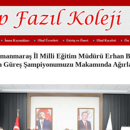
İnsan Kaynakları
Okul Ücretleri
Görüş ve Öneri
Okul Kıyafeti
Ön 
manmaraş İl Milli Eğitim Müdürü Erhan 
n Güreş Şampiyonumuzu Makamında Ağırl