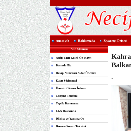
Anasayfa
Hakkımızda
Ziyaretçi Defteri
Site Menüsü
Kahra
Necip Fazıl Koleji Ön Kayıt
Balka
Basında Biz
Hesap Numarası Aidat Ödemesi
.
Kayıt Sözleşmesi
Ücretsiz Okuma İmkanı
Çalışma Takvimi
Teşvik Başvurusu
LGS Hakkında
Dilekçe ve Yazışma Ör.
Deneme Sınavı Takvimi