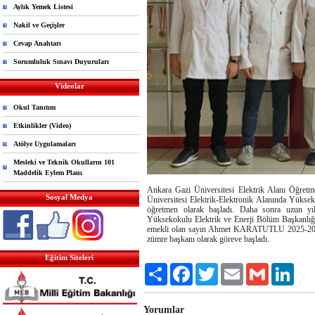
Aylık Yemek Listesi
Nakil ve Geçişler
Cevap Anahtarı
Sorumluluk Sınavı Duyuruları
Videolar
Okul Tanıtım
Etkinlikler (Video)
Atölye Uygulamaları
Mesleki ve Teknik Okulların 101
Maddelik Eylem Planı
Ankara Gazi Üniversitesi Elektrik Alanı Öğ
Sosyal Medya
Üniversitesi Elektrik-Elektronik Alanında Yükse
öğretmen olarak başladı. Daha sonra uzun yı
Yüksekokulu Elektrik ve Enerji Bölüm Başkanlığı
emekli olan sayın Ahmet KARATUTLU 2025-2026 E
zümre başkanı olarak göreve başladı.
Eğitim Siteleri
Share
Facebook
Twitter
Email
Gmail
Link
Yorumlar