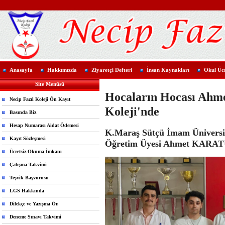
Anasayfa
Hakkımızda
Ziyaretçi Defteri
İnsan Kaynakları
Okul Ücr
Site Menüsü
Hocaların Hocası Ah
Necip Fazıl Koleji Ön Kayıt
Koleji'nde
Basında Biz
Hesap Numarası Aidat Ödemesi
K.Maraş Sütçü İmam Üniversite
Kayıt Sözleşmesi
Öğretim Üyesi Ahmet KARATUTL
Ücretsiz Okuma İmkanı
Çalışma Takvimi
Teşvik Başvurusu
LGS Hakkında
Dilekçe ve Yazışma Ör.
Deneme Sınavı Takvimi