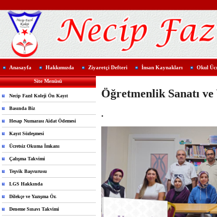
Anasayfa
Hakkımızda
Ziyaretçi Defteri
İnsan Kaynakları
Okul Ücr
Site Menüsü
Öğretmenlik Sanatı ve
Necip Fazıl Koleji Ön Kayıt
Basında Biz
.
Hesap Numarası Aidat Ödemesi
Kayıt Sözleşmesi
Ücretsiz Okuma İmkanı
Çalışma Takvimi
Teşvik Başvurusu
LGS Hakkında
Dilekçe ve Yazışma Ör.
Deneme Sınavı Takvimi