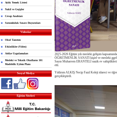
Aylık Yemek Listesi
Nakil ve Geçişler
Cevap Anahtarı
Sorumluluk Sınavı Duyuruları
Videolar
Okul Tanıtım
Etkinlikler (Video)
Atölye Uygulamaları
2025-2026 Eğitim yılı mesleki gelişim kapsamınd
ÖĞRETMENLİK SANATI kişiel ve mesleki ggelişim
Mesleki ve Teknik Okulların 101
Sayın Muharrem ERANTELİ nazik ev sahiplikleri
Maddelik Eylem Planı
etti.
Yıldırım ALKIŞ Necip Fazıl Koleji idareci ve 
Sosyal Medya
gerçekleştirdi.
Eğitim Siteleri