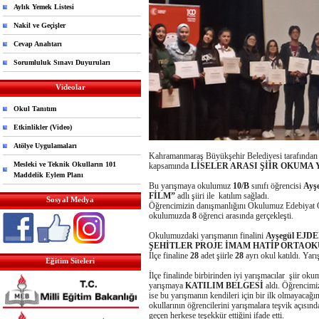
Aylık Yemek Listesi
Nakil ve Geçişler
Cevap Anahtarı
Sorumluluk Sınavı Duyuruları
Videolar
Okul Tanıtım
Etkinlikler (Video)
Atölye Uygulamaları
Kahramanmaraş Büyükşehir Belediyesi tarafından 
Mesleki ve Teknik Okulların 101
kapsamında
LİSELER ARASI ŞİİR OKUMA
Maddelik Eylem Planı
Bu yarışmaya okulumuz
10/B
sınıfı öğrencisi
Ayş
FİLM”
adlı şiiri ile katılım sağladı.
Sosyal Medya
Öğrencimizin danışmanlığını Okulumuz Edebiyat
okulumuzda
8
öğrenci arasında gerçekleşti.
Okulumuzdaki yarışmanın finalini
Ayşegül EJ
ŞEHİTLER PROJE İMAM HATİP ORTAOK
İlçe finaline
28
adet şiirle
28
ayrı okul katıldı. Yar
Eğitim Siteleri
İlçe finalinde birbirinden iyi yarışmacılar şiir o
yarışmaya
KATILIM BELGESİ
aldı. Öğrencimi
ise bu yarışmanın kendileri için bir ilk olmayacağı
okullarının öğrencilerini yarışmalara teşvik açıs
geçen herkese teşekkür ettiğini ifade etti.