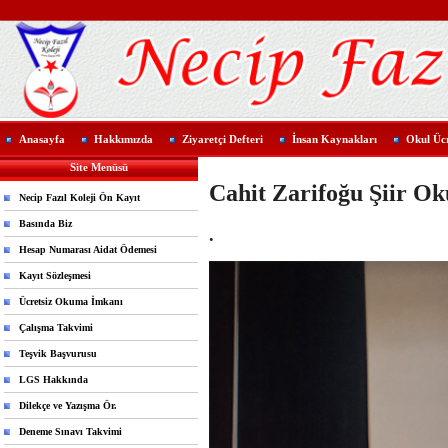
Anasayfa
Hakkımızda
Ziyaretçi Defteri
İnsan Kaynakları
Okul Ücr
Site Menüsü
Cahit Zarifoğu Şiir O
Necip Fazıl Koleji Ön Kayıt
Basında Biz
.
Hesap Numarası Aidat Ödemesi
Kayıt Sözleşmesi
Ücretsiz Okuma İmkanı
Çalışma Takvimi
Teşvik Başvurusu
LGS Hakkında
Dilekçe ve Yazışma Ör.
Deneme Sınavı Takvimi